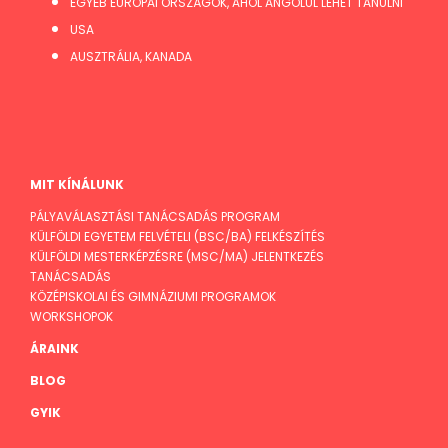
EGYÉB EURÓPAI ORSZÁGOK, AHOL ANGOLUL LEHET TANULNI
USA
AUSZTRÁLIA, KANADA
MIT KÍNÁLUNK
PÁLYAVÁLASZTÁSI TANÁCSADÁS PROGRAM
KÜLFÖLDI EGYETEM FELVÉTELI (BSC/BA) FELKÉSZÍTÉS
KÜLFÖLDI MESTERKÉPZÉSRE (MSC/MA) JELENTKEZÉS
TANÁCSADÁS
KÖZÉPISKOLAI ÉS GIMNÁZIUMI PROGRAMOK
WORKSHOPOK
ÁRAINK
BLOG
GYIK