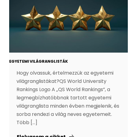
EGYETEMI VILÁGRANGLISTÁK
Hogy olvassuk, értelmezzük az egyetemi
világranglistákat?QS World University
Rankings Logo A „QS World Rankings”, a
legmegbízhatóbbnak tartott egyetemi
világranglista minden évben megjelenik, és
sorba rendezi a világ neves egyetemeit.
Több [...]
Elolvasom a cikket