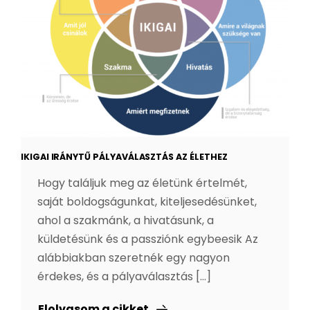
BLOG
GYIK
JELENTKEZ
INFORMÁCI
IKIGAI IRÁNYTŰ PÁLYAVÁLASZTÁS AZ ÉLETHEZ
Hogy találjuk meg az életünk értelmét,
saját boldogságunkat, kiteljesedésünket,
ahol a szakmánk, a hivatásunk, a
küldetésünk és a passziónk egybeesik Az
alábbiakban szeretnék egy nagyon
érdekes, és a pályaválasztás [...]
Elolvasom a cikket