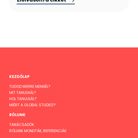
KEZDŐLAP
TUDOD MERRE MENNÉL?
MIT TANULNÁL?
HOL TANULNÁL?
MIÉRT A GLOBAL STUDIES?
RÓLUNK
TANÁCSADÓK
RÓLUNK MONDTÁK, REFERENCIÁK