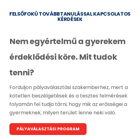
BLOG
FELSŐFOKÚ TOVÁBBTANULÁSSAL KAPCSOLATOS
KÉRDÉSEK
GYIK
JELENTKEZ
Nem egyértelmű a gyerekem
INFORMÁCI
érdeklődési köre. Mit tudok
tenni?
Forduljon pályaválasztási szakemberhez, mert a
kötetlen beszélgetések és a tesztes felmérések
folyamán fel tudja tárni, hogy mik az erősségei a
gyermeknek, milyen terület lenne neki való.
PÁLYAVÁLASZTÁSI PROGRAM