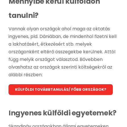
Mennyibe kerül külföldön
tanulni?
Vannak olyan országok ahol maga az oktatás
ingyenes, pld. Dániában, de mindenhol fizetni kell
a lakhatásért, étkezésért stb. melyek
országonként eltérő összegekbe kerülnek. Attól
függ melyik országot választod. Bővebben
olvashatsz az országok szerinti költségekről az
alábbi részben:
KÜLFÖLDI TOVÁBBTANULÁS/ FŐBB ORSZÁGOK?
Ingyenes külföldi egyetemek?
Skandináv országokban állami egyetemeken