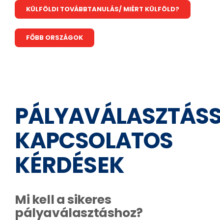
KÜLFÖLDI TOVÁBBTANULÁS/ MIÉRT KÜLFÖLD?
FŐBB ORSZÁGOK
PÁLYAVÁLASZTÁS
KAPCSOLATOS
KÉRDÉSEK
Mi kell a sikeres
pályaválasztáshoz?