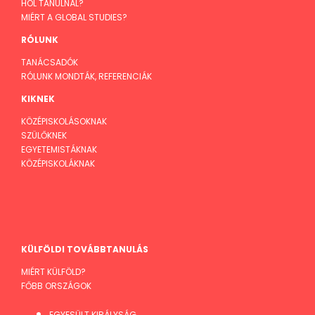
HOL TANULNÁL?
MIÉRT A GLOBAL STUDIES?
RÓLUNK
TANÁCSADÓK
RÓLUNK MONDTÁK, REFERENCIÁK
KIKNEK
KÖZÉPISKOLÁSOKNAK
SZÜLŐKNEK
EGYETEMISTÁKNAK
KÖZÉPISKOLÁKNAK
KÜLFÖLDI TOVÁBBTANULÁS
MIÉRT KÜLFÖLD?
FŐBB ORSZÁGOK
EGYESÜLT KIRÁLYSÁG