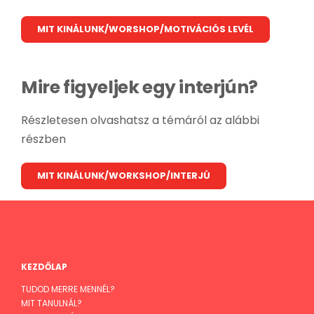
MIT KINÁLUNK/WORSHOP/MOTIVÁCIÓS LEVÉL
Mire figyeljek egy interjún?
Részletesen olvashatsz a témáról az alábbi
részben
MIT KINÁLUNK/WORKSHOP/INTERJÚ
KEZDŐLAP
TUDOD MERRE MENNÉL?
MIT TANULNÁL?