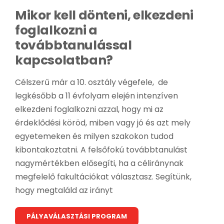
Mikor kell dönteni, elkezdeni
foglalkozni a
továbbtanulással
kapcsolatban?
Célszerű már a 10. osztály végefele, de
legkésőbb a 11 évfolyam elején intenzíven
elkezdeni foglalkozni azzal, hogy mi az
érdeklődési köröd, miben vagy jó és azt mely
egyetemeken és milyen szakokon tudod
kibontakoztatni. A felsőfokú továbbtanulást
nagymértékben elősegíti, ha a céliránynak
megfelelő fakultációkat választasz. Segítünk,
hogy megtaláld az irányt
PÁLYAVÁLASZTÁSI PROGRAM