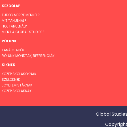
KEZDŐLAP
TUDOD MERRE MENNÉL?
MIT TANULNÁL?
HOL TANULNÁL?
MIÉRT A GLOBAL STUDIES?
RÓLUNK
TANÁCSADÓK
RÓLUNK MONDTÁK, REFERENCIÁK
KIKNEK
KÖZÉPISKOLÁSOKNAK
SZÜLŐKNEK
EGYETEMISTÁKNAK
KÖZÉPISKOLÁKNAK
Global Studies
Copyrigh