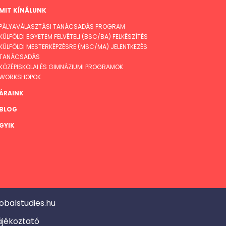
MIT KÍNÁLUNK
PÁLYAVÁLASZTÁSI TANÁCSADÁS PROGRAM
KÜLFÖLDI EGYETEM FELVÉTELI (BSC/BA) FELKÉSZÍTÉS
KÜLFÖLDI MESTERKÉPZÉSRE (MSC/MA) JELENTKEZÉS
TANÁCSADÁS
KÖZÉPISKOLAI ÉS GIMNÁZIUMI PROGRAMOK
WORKSHOPOK
ÁRAINK
BLOG
GYIK
obalstudies.hu
ájékoztató