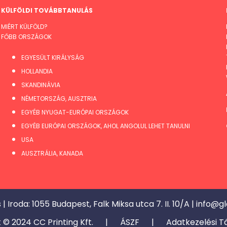
KÜLFÖLDI TOVÁBBTANULÁS
MIÉRT KÜLFÖLD?
FŐBB ORSZÁGOK
EGYESÜLT KIRÁLYSÁG
HOLLANDIA
SKANDINÁVIA
NÉMETORSZÁG, AUSZTRIA
EGYÉB NYUGAT-EURÓPAI ORSZÁGOK
EGYÉB EURÓPAI ORSZÁGOK, AHOL ANGOLUL LEHET TANULNI
USA
AUSZTRÁLIA, KANADA
 |
Iroda: 1055 Budapest, Falk Miksa utca 7. II. 10/A
|
info@gl
t © 2024 CC Printing Kft. |
ÁSZF
|
Adatkezelési T