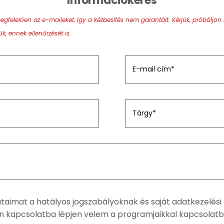
Információkérés
lelően az e-maileket, így a kézbesítés nem garantált. Kérjük, próbáljon m
, ennek ellenőrzését is.
imat a hatályos jogszabályoknak és saját adatkezelési po
on kapcsolatba lépjen velem a programjaikkal kapcsolatb